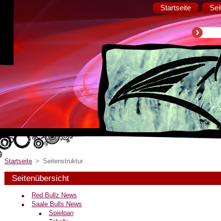
Startseite
Sei
Startseite
>
Seitenstruktur
Seitenübersicht
Red Bullz News
Saale Bulls News
Spielpan