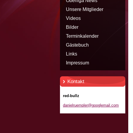
Oberliga News
Unsere Mitglieder
Videos
Bilder
Terminkalender
Gästebuch
Links
Impressum
Kontakt
red-bullz
danielru
empler@g
ooglemai
l.com