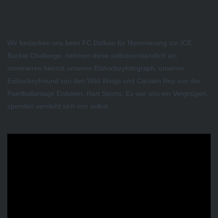
Wir bedanken uns beim FC Dölbau für Nominierung zur ICE
Bucket Challenge, nehmen diese selbstverständlich an,
nominieren hiermit unseren Eishockeyfotograph, unseren
Eishockeyfreund von den Wild Wings und Carsten Roy von der
Paintballanlage Eisleben, Hart Sports. Es war uns ein Vergnügen,
spenden versteht sich von selbst