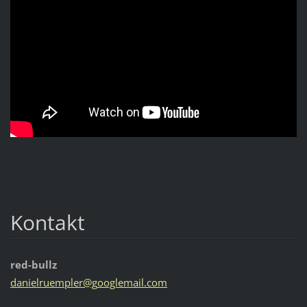
Kontakt
red-bullz
danielru
empler@g
ooglemai
l.com